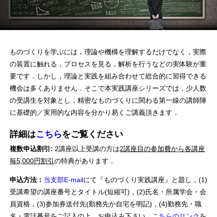
ものづくりを学ぶには，理論や機構を理解するだけでなく，実際
の装置に触れる，プロセスを見る，解析を行うなどの実体験が重
要です．しかし，理論と実践を組み合わせて総合的に習得できる
機会は多くありません．そこで本実践講座シリーズでは，少人数
の受講生を対象とし，精密なものづくりに関わる第一線の講師陣
に基礎的／実用的な内容を分かり易くご講義頂きます．
詳細は
こちら
をご覧ください
複数申込割引:
2講座以上受講の方は
2講座目の参加費から各講座
毎5,000円割引
の特典があります．
申込方法：
当支部E-mail
にて『ものづくり実践講座』と題し，(1)
受講希望の講座番号とタイトル(短縮可)，(2)氏名・所属学会・会
員資格，(3)参加券送付先(勤務先か自宅を明記)，(4)勤務先・職
名・電話番号をご記入の上，お申込み下さい．
こちらのリンク
を