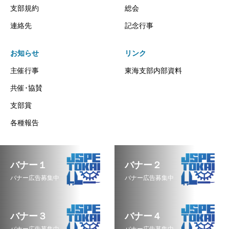
支部規約
総会
連絡先
記念行事
お知らせ
リンク
主催行事
東海支部内部資料
共催･協賛
支部賞
各種報告
バナー１
バナー２
バナー広告募集中
バナー広告募集中
バナー３
バナー４