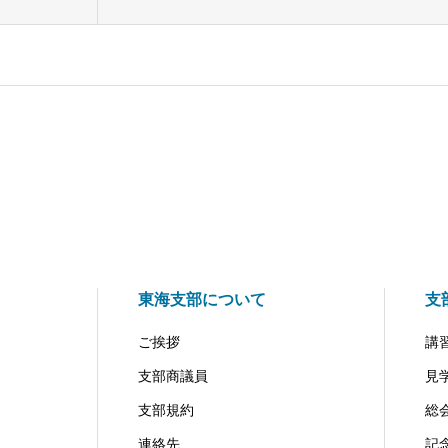
東海支部について
支
ご挨拶
講
支部商議員
見
支部規約
総
連絡先
記