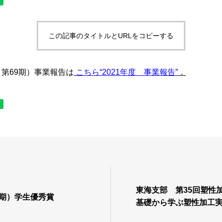
この記事のタイトルとURLをコピーする
（第69期）事業報告は
こちら“2021年度 事業報告”
．
東海支部 第35回塑性
69期）学生優秀賞
基礎から学ぶ塑性加工
成形3回コース） ― 実験で理解する板成