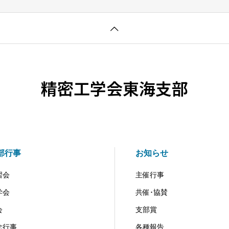
精密工学会東海支部
部行事
お知らせ
習会
主催行事
学会
共催･協賛
会
支部賞
念行事
各種報告